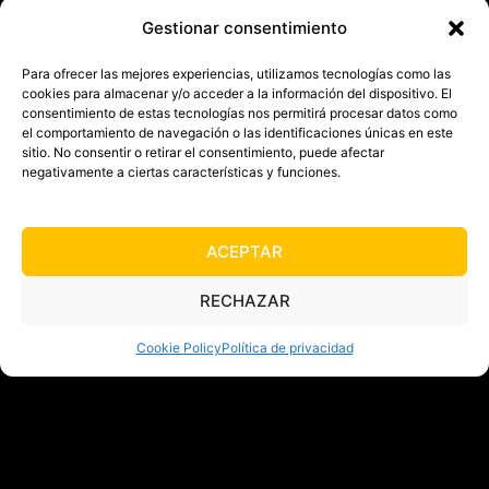
E-mail
Gestionar consentimiento
Para ofrecer las mejores experiencias, utilizamos tecnologías como las
info@academiaintegra.com
cookies para almacenar y/o acceder a la información del dispositivo. El
consentimiento de estas tecnologías nos permitirá procesar datos como
el comportamiento de navegación o las identificaciones únicas en este
Síguenos
sitio. No consentir o retirar el consentimiento, puede afectar
negativamente a ciertas características y funciones.
ACEPTAR
RECHAZAR
Cookie Policy
Política de privacidad
Calle Maestro Ángel Llorca, 6, Madrid (a 2 minutos
andando del Metro Guzmán el Bueno)
Horario de Secretaría (Whatsapp): L-J de 10:00 a 22:00; V
de 10:00 a 19:30; S de 10:00 a 14:00